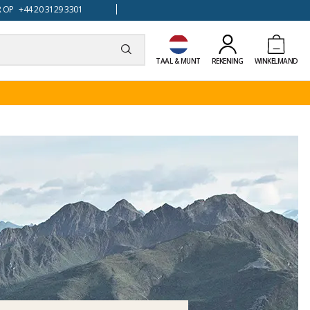
 OP +44 20 3129 3301
TAAL & MUNT
REKENING
WINKELMAND