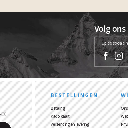
Volg ons
Op de sociale 
BESTELLINGEN
WI
Betaling
Ons
NCE
Kado kaart
Wett
Verzending en levering
Priv
E