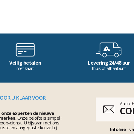
Veilig betalen
Levering 24/48 uur
met kaart
thuis of afhaalpunt
VOOR U KLAAR VOOR
Via ons 
CO
n onze experten de nieuwe
 merken.
Onze belofte is simpel :
koop-dienst, U bijstaan met ons
uiste en aangepaste keuze bij
Infoline
va