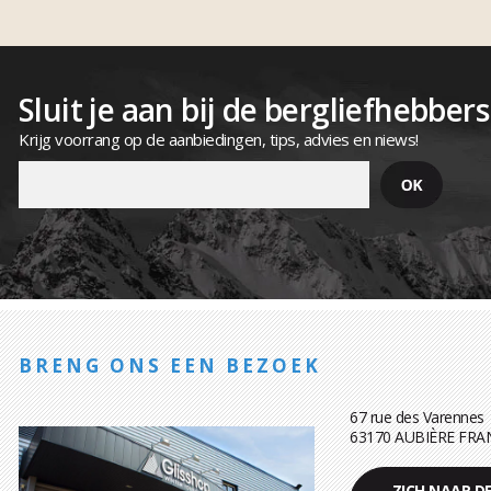
Sluit je aan bij de bergliefhebbers
Krijg voorrang op de aanbiedingen, tips, advies en niews!
BRENG ONS EEN BEZOEK
67 rue des Varennes
63170 AUBIÈRE FRA
ZICH NAAR D