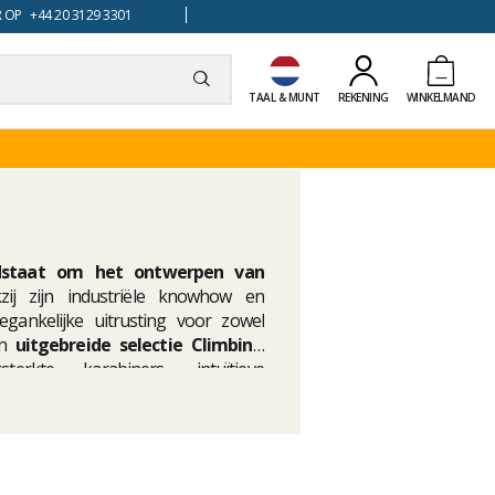
 OP +44 20 3129 3301
TAAL & MUNT
REKENING
WINKELMAND
dstaat om het ontwerpen van
zij zijn industriële knowhow en
egankelijke uitrusting voor zowel
en
uitgebreide selectie Climbing
erkte karabiners, intuïtieve
voor elke discipline. Elk product is
t te bieden, of je nu op de rots, in
nt ontwikkeld om je te ondersteunen,
estaties.