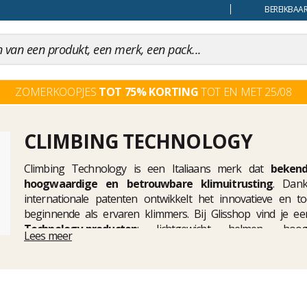
uiling
BEREIKBAAR
ZOMERKOOPJES
TOT 75% KORTING
TOT EN MET 25/08
CLIMBING TECHNOLOGY
Climbing Technology is een Italiaans merk dat
beken
hoogwaardige en betrouwbare klimuitrusting
. Dank
internationale patenten ontwikkelt het innovatieve en to
beginnende als ervaren klimmers. Bij Glisshop vind je e
Technology-producten
: lichtgewicht helmen, hoogst
Lees meer
zekeringsapparaten, robuuste setjes en technische accessoires 
ontworpen om
maximale veiligheid
, duurzaamheid en comfor
de klimhal of in multipitch-routes actief bent. Een assortime
te beschermen en met vertrouwen te laten groeien in je klimpr