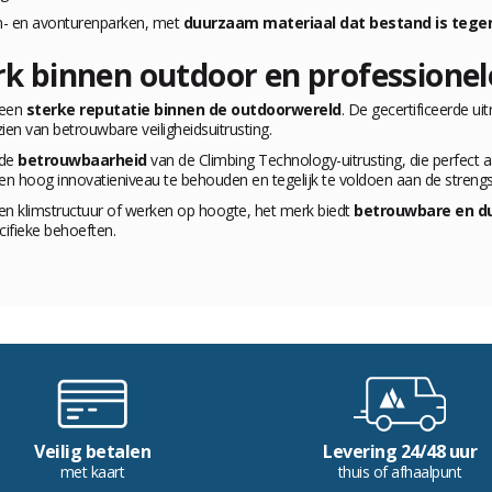
im- en avonturenparken, met
duurzaam materiaal dat bestand is tegen
 binnen outdoor en professionel
 een
sterke reputatie binnen de outdoorwereld
. De gecertificeerde u
ien van betrouwbare veiligheidsuitrusting.
 de
betrouwbaarheid
van de Climbing Technology-uitrusting, die perfect a
een hoog innovatieniveau te behouden en tegelijk te voldoen aan de strengst
en klimstructuur of werken op hoogte, het merk biedt
betrouwbare en d
cifieke behoeften.
Veilig betalen
Levering 24/48 uur
met kaart
thuis of afhaalpunt