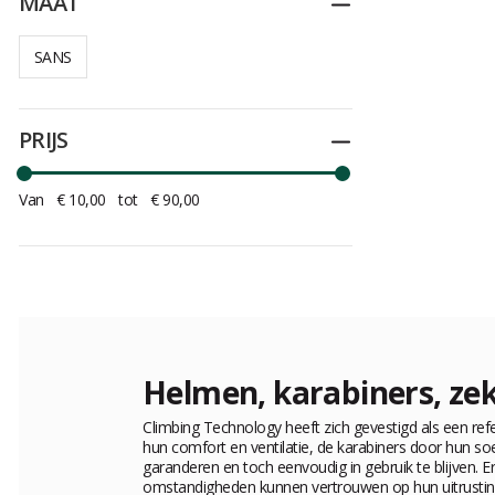
MAAT
Dichtplooien
SANS
PRIJS
Dichtplooien
Van
€ 10,00
tot
€ 90,00
Helmen, karabiners, zek
Climbing Technology heeft zich gevestigd als een ref
hun comfort en ventilatie, de karabiners door hun so
garanderen en toch eenvoudig in gebruik te blijven. E
omstandigheden kunnen vertrouwen op hun uitrustin