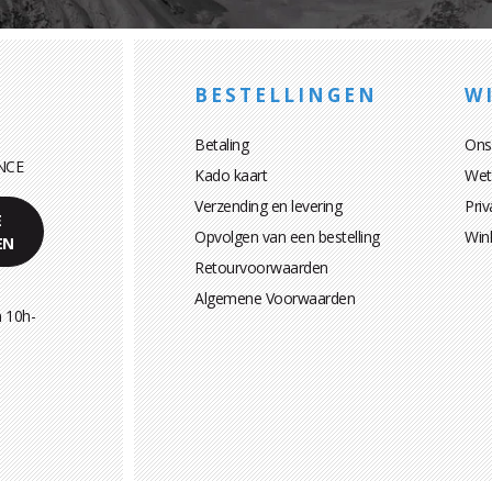
BESTELLINGEN
WI
Betaling
Ons
NCE
Kado kaart
Wett
Verzending en levering
Priv
E
Opvolgen van een bestelling
Win
EN
Retourvoorwaarden
Algemene Voorwaarden
 10h-