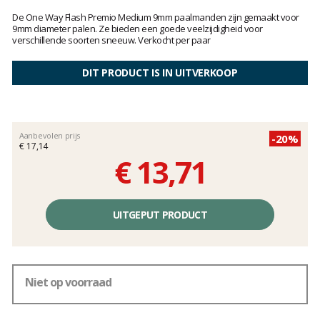
Het
oordeel
De One Way Flash Premio Medium 9mm paalmanden zijn gemaakt voor
van
9mm diameter palen. Ze bieden een goede veelzijdigheid voor
verschillende soorten sneeuw. Verkocht per paar
klanten
DIT PRODUCT IS IN UITVERKOOP
Aanbevolen prijs
-20%
€ 17,14
€ 13,71
Éénheidsprijs,
zonder
UITGEPUT PRODUCT
kosten
Niet op voorraad