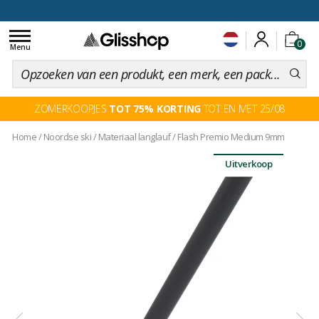
voor een 100 dagen inruiling
Toggle
0
navigation
Menu
ZOMERKOOPJES
TOT 75% KORTING
TOT EN MET 25/08
Home
/
Noordse ski
/
Materiaal langlauf
/
Flash Premio Medium 9mm
Uitverkoop