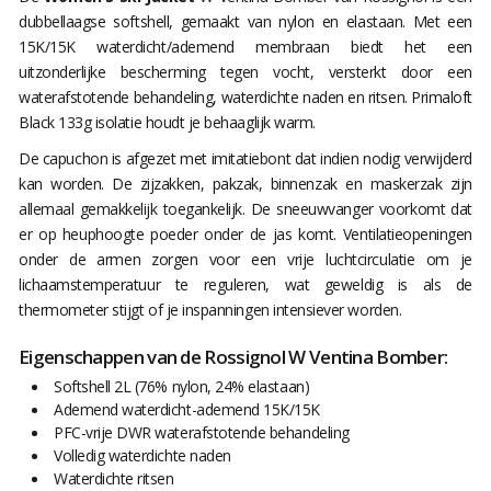
dubbellaagse softshell, gemaakt van nylon en elastaan. Met een
15K/15K waterdicht/ademend membraan biedt het een
uitzonderlijke bescherming tegen vocht, versterkt door een
waterafstotende behandeling, waterdichte naden en ritsen. Primaloft
Black 133g isolatie houdt je behaaglijk warm.
De capuchon is afgezet met imitatiebont dat indien nodig verwijderd
kan worden. De zijzakken, pakzak, binnenzak en maskerzak zijn
allemaal gemakkelijk toegankelijk. De sneeuwvanger voorkomt dat
er op heuphoogte poeder onder de jas komt. Ventilatieopeningen
onder de armen zorgen voor een vrije luchtcirculatie om je
lichaamstemperatuur te reguleren, wat geweldig is als de
thermometer stijgt of je inspanningen intensiever worden.
Eigenschappen van de Rossignol W Ventina Bomber:
Softshell 2L (76% nylon, 24% elastaan)
Ademend waterdicht-ademend 15K/15K
PFC-vrije DWR waterafstotende behandeling
Volledig waterdichte naden
Waterdichte ritsen