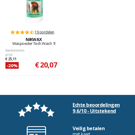
19 oordelen
NIKWAX
Waspoeder Tech Wash 1l
Aanbevolen
prijs
€ 25,11
€ 20,07
-20%
Echte beoordelingen
9,6/10 - Uitstekend
Veilig betalen
met kaart