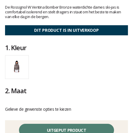
Het
oordeel
De Rossignol W Ventina Bomber Bronze waterdichte dames ski-jas is
van
comfortabel isolerend en stelt dragers in staat om het beste te maken
van elke dag in de bergen.
klanten
DIT PRODUCT IS IN UITVERKOOP
1.
Kleur
2.
Maat
Gelieve de gewenste opties te kiezen
UITGEPUT PRODUCT