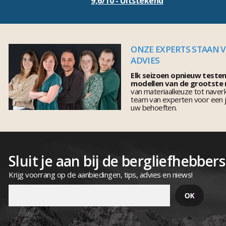
9,6/10 - Uitstekend
ONZE EXPERTS STAAN 
ADVIES
Elk seizoen opnieuw teste
modellen van de grootste
van materiaalkeuze tot naver
team van experten voor een j
uw behoeften.
Sluit je aan bij de bergliefhebbers
Krijg voorrang op de aanbiedingen, tips, advies en niews!