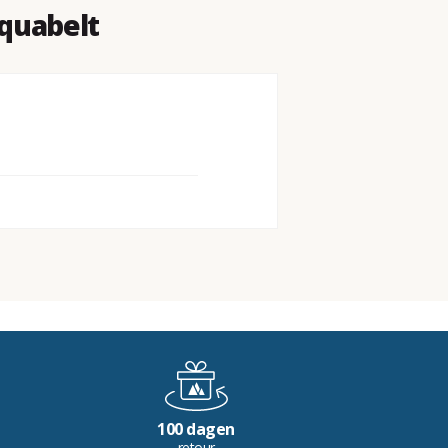
quabelt
100 dagen
retour