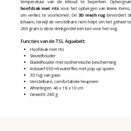
temperatuur van de inhoud te beperken. Opbergrui
hoofdzak met rits
voor het opbergen van kleine items,
om verlies te voorkomen. De
3D mesh rug
bevordert de 
lichaam, terwijl de verstelbare riem helpt om het geheel t
260 gram is deze drinkgordel een lust voor het oog.
Functies van de TSL Aquabelt:
Hoofdvak met rits
Sleutelhouder
Buidelhouder met isothermische bescherming
Inclusief 650 ml waterfles met pop-up speen
3D rug van gaas
Verstelbare, comfortabele heupriem
Afmetingen: 46 x 18 x 10 cm
Gewicht: 260 g