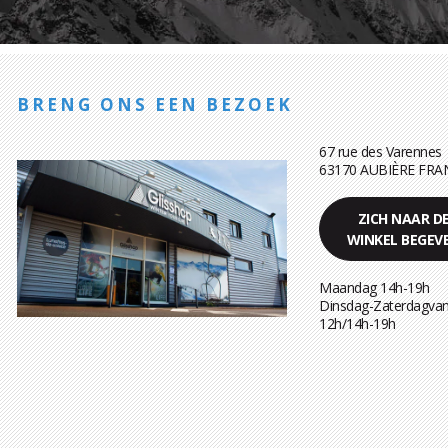
BRENG ONS EEN BEZOEK
67 rue des Varennes
63170 AUBIÈRE FRA
ZICH NAAR D
WINKEL BEGEV
Maandag 14h-19h
Dinsdag-Zaterdagvan
12h/14h-19h