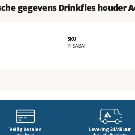
sche gegevens Drinkfles houder A
SKU
PFSABAI
Veilig betalen
Levering 24/48 uur
met kaart
thuis of afhaalpunt