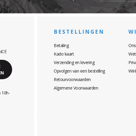
BESTELLINGEN
WI
Betaling
Ons
NCE
Kado kaart
Wett
Verzending en levering
Priv
E
Opvolgen van een bestelling
Win
EN
Retourvoorwaarden
Algemene Voorwaarden
 10h-