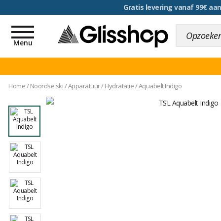
voor een 100 dagen inr
Toggle
navigation
Menu
Home
/
Noordse ski
/
Apparatuur
/
Hydratatie
/
Aquabelt Indigo