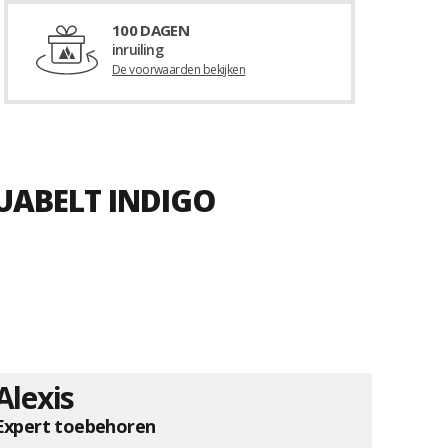
100 DAGEN
inruiling
De voorwaarden bekijken
UABELT INDIGO
Alexis
Expert toebehoren