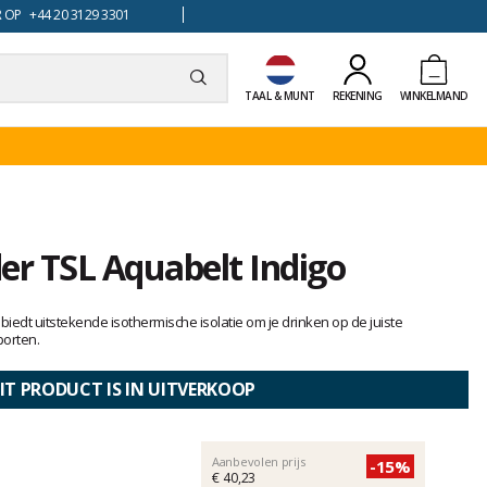
 OP +44 20 3129 3301
TAAL & MUNT
REKENING
WINKELMAND
er TSL Aquabelt Indigo
iedt uitstekende isothermische isolatie om je drinken op de juiste
porten.
IT PRODUCT IS IN UITVERKOOP
Aanbevolen prijs
-15%
€ 40,23