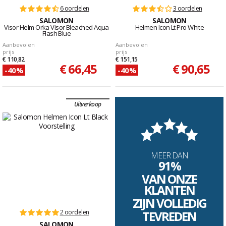
6 oordelen
3 oordelen
SALOMON
SALOMON
Visor Helm Orka Visor Bleached Aqua
Helmen Icon Lt Pro White
Flash Blue
Aanbevolen
Aanbevolen
prijs
prijs
€ 110,82
€ 151,15
€ 66,45
€ 90,65
-40%
-40%
Uitverkoop
MEER DAN
91%
VAN ONZE
KLANTEN
ZIJN VOLLEDIG
2 oordelen
TEVREDEN
SALOMON