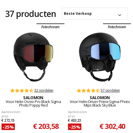
37 producten
Beste Verkoop
Fotochroom
Fotochroom
32 oordelen
57 oordelen
SALOMON
SALOMON
Visor Helm Osmo Pro Black Sigma
Visor Helm Driver Prime Sigma Photo
Photo Poppy Red
Mips Black Sky Blue
Aanbevolen
Aanbevolen
prijs
prijs
€ 272,15
€ 403,23
€ 203,58
€ 302,40
-25%
-25%