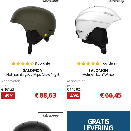
Uitverkoop
Uitverkoop
9 oordelen
1 oordelen
SALOMON
SALOMON
Helmen Brigade Mips Olive Night
Helmen Icon² White
Aanbevolen
Aanbevolen
prijs
prijs
€ 161,23
€ 110,82
€ 88,63
€ 66,45
-45%
-40%
Uitverkoop
GRATIS
LEVERING