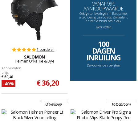
VANAF 99€
AANKOOPWAARDE
Geldig voor leveringen in Europa met
uitzondering van Corsica, Zwitserland
en het Verenigd Koninkrijk
Meer weten
--------------------------------------------------------------------
100
DAGEN
1 oordelen
INRUILING
SALOMON
Helmen Orka Tie & Dye
De voorwarden bekijken
Aanbevolen
prijs
€ 60,40
€ 36,20
-40%
Uitverkoop
Fotochroom