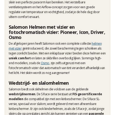
skiër een perfecte pasvorm kan bereiken. Het verstelbare
ventilatiesysteem en het Airflow-concept zorgen voor een goede
regulatie van temperatuur en vochtigheid, zodat je de hele dag door
ultiem comfort ervaart.
Salomon Helmen met vizier en
fotochromatisch vizier: Pioneer, Icon, Driver,
Osmo
De afgelopen jaren heeft Salomon ook een complete collectie
helmen
met vizier
geïntroduceerd, die zowel bescherming tegen schokken als
tegen zonlicht bieden. Met een inklapbaar vizier bieden deze helmen een
uniek comfort
en laten ze skibrillen overbodig lijken. Sommige high-
end modellen, zoals de
Osmo
, zijn zelfs uitgerust met een
fotochromatisch vizier dat automatisch van tint verandert afhankelijk van
het licht. Het skiën wordt zo nog aangenamer!
Wedstrijd- en slalomhelmen
Salomon biedt ook skihelmen die voldoen aan de geldende
wedstrijdnormen
. De S Race-serie bestaat uit
FIS-gecertificeerde
modellen
die compatibel zijn met een kinbeschermer. De S Race SL-
versie, speciaal voor slalom, wordt geleverd met een afneembare
kinbeschermer. Er zijn ook kinderhelmen, zoals de S Race Jr, zodat jonge
skiërs die op prestaties gericht zijn kunnen genieten van een
passende