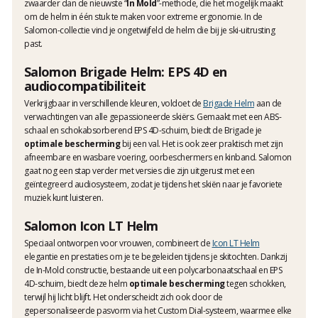
zwaarder dan de nieuwste “
In Mold
”-methode, die het mogelijk maakt
om de helm in één stuk te maken voor extreme ergonomie. In de
Salomon-collectie vind je ongetwijfeld de helm die bij je ski-uitrusting
past.
Salomon Brigade Helm: EPS 4D en
audiocompatibiliteit
Verkrijgbaar in verschillende kleuren, voldoet de
Brigade Helm
aan de
verwachtingen van alle gepassioneerde skiërs. Gemaakt met een ABS-
schaal en schokabsorberend EPS 4D-schuim, biedt de Brigade je
optimale bescherming
bij een val. Het is ook zeer praktisch met zijn
afneembare en wasbare voering, oorbeschermers en kinband. Salomon
gaat nog een stap verder met versies die zijn uitgerust met een
geïntegreerd audiosysteem, zodat je tijdens het skiën naar je favoriete
muziek kunt luisteren.
Salomon Icon LT Helm
Speciaal ontworpen voor vrouwen, combineert de
Icon LT Helm
elegantie en prestaties om je te begeleiden tijdens je skitochten. Dankzij
de In-Mold constructie, bestaande uit een polycarbonaatschaal en EPS
4D-schuim, biedt deze helm
optimale bescherming
tegen schokken,
terwijl hij licht blijft. Het onderscheidt zich ook door de
gepersonaliseerde pasvorm via het Custom Dial-systeem, waarmee elke