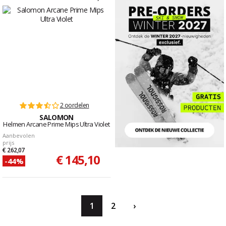
2 oordelen
SALOMON
Helmen Arcane Prime Mips Ultra Violet
Aanbevolen
prijs
€ 262,07
€ 145,10
-44%
1
2
›