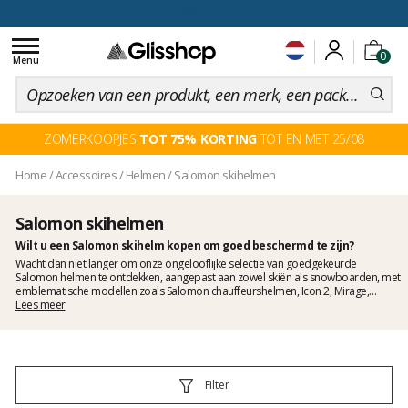
voor een 100 dagen inruiling
Toggle
0
navigation
Menu
ZOMERKOOPJES
TOT 75% KORTING
TOT EN MET 25/08
Home
/
Accessoires
/
Helmen
/
Salomon skihelmen
Salomon skihelmen
Wilt u een Salomon skihelm kopen om goed beschermd te zijn?
Wacht dan niet langer om onze ongelooflijke selectie van goedgekeurde
Salomon helmen te ontdekken, aangepast aan zowel skiën als snowboarden, met
emblematische modellen zoals Salomon chauffeurshelmen, Icon 2, Mirage,
Ranger en complete assortimenten voor mannen, vrouwen en kinderen!
Lees meer
Filter