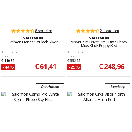
8 oordelen
21 oordelen
SALOMON
SALOMON
Helmen Pioneer Lt Black Silver
Visor Helm Driver Pro Sigma Photo
Mips Black Poppy Red
Aanbevolen
Aanbevolen
prijs
prijs
€ 110,82
€ 332,65
€ 61,41
€ 248,96
-44%
-25%
Fotochroom
Uitverkoop