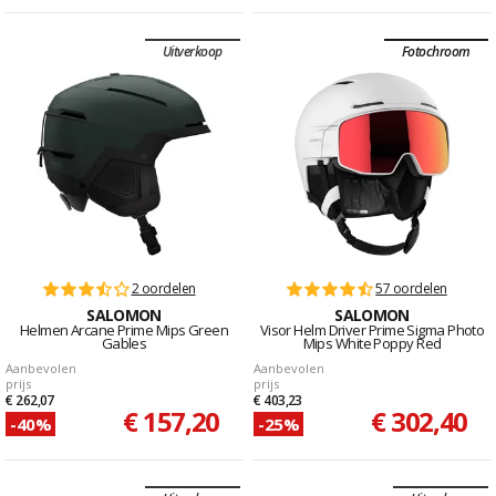
Uitverkoop
Fotochroom
2 oordelen
57 oordelen
SALOMON
SALOMON
Helmen Arcane Prime Mips Green
Visor Helm Driver Prime Sigma Photo
Gables
Mips White Poppy Red
Aanbevolen
Aanbevolen
prijs
prijs
€ 262,07
€ 403,23
€ 157,20
€ 302,40
-40%
-25%