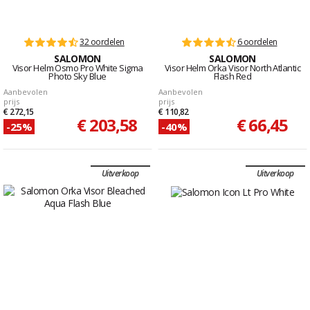
32 oordelen
6 oordelen
SALOMON
SALOMON
Visor Helm Osmo Pro White Sigma
Visor Helm Orka Visor North Atlantic
Photo Sky Blue
Flash Red
Aanbevolen
Aanbevolen
prijs
prijs
€ 272,15
€ 110,82
€ 203,58
€ 66,45
-25%
-40%
Uitverkoop
Uitverkoop