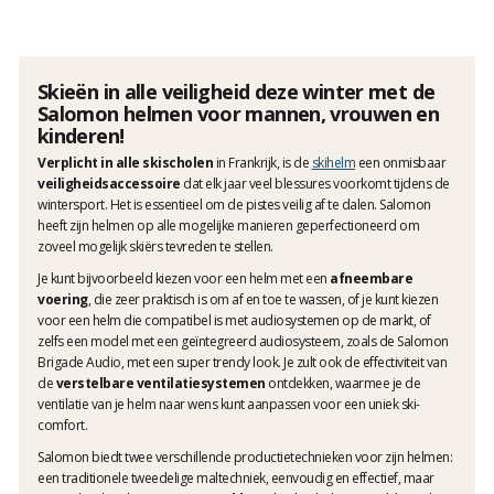
Skieën in alle veiligheid deze winter met de
Salomon helmen voor mannen, vrouwen en
kinderen!
Verplicht in alle skischolen
in Frankrijk, is de
skihelm
een onmisbaar
veiligheidsaccessoire
dat elk jaar veel blessures voorkomt tijdens de
wintersport. Het is essentieel om de pistes veilig af te dalen. Salomon
heeft zijn helmen op alle mogelijke manieren geperfectioneerd om
zoveel mogelijk skiërs tevreden te stellen.
Je kunt bijvoorbeeld kiezen voor een helm met een
afneembare
voering
, die zeer praktisch is om af en toe te wassen, of je kunt kiezen
voor een helm die compatibel is met audiosystemen op de markt, of
zelfs een model met een geïntegreerd audiosysteem, zoals de Salomon
Brigade Audio, met een super trendy look. Je zult ook de effectiviteit van
de
verstelbare ventilatiesystemen
ontdekken, waarmee je de
ventilatie van je helm naar wens kunt aanpassen voor een uniek ski-
comfort.
Salomon biedt twee verschillende productietechnieken voor zijn helmen:
een traditionele tweedelige maltechniek, eenvoudig en effectief, maar