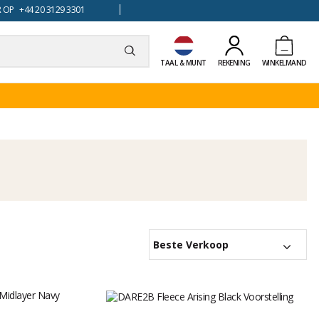
 OP +44 20 3129 3301
TAAL & MUNT
REKENING
WINKELMAND
Beste Verkoop