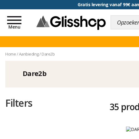
Gratis levering vanaf 99€ a
voor een 100 dagen inr
Toggle
navigation
Menu
Home
/
Aanbieding
/
Dare2b
Dare2b
Filters
35 pro