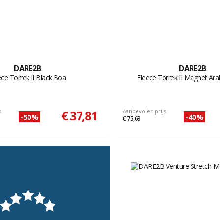
DARE2B
DARE2B
ece Torrek II Black Boa
Fleece Torrek II Magnet Ara
s
€ 37,81
Aanbevolen prijs
-50%
-40%
€ 75,63