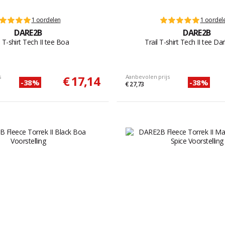
1 oordelen
1 oordel
DARE2B
DARE2B
l T-shirt Tech II tee Boa
Trail T-shirt Tech II tee D
s
€ 17,14
Aanbevolen prijs
-38%
-38%
€ 27,73