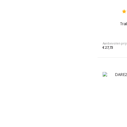
Trai
Aanbevolen prij
€ 27,73