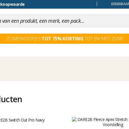
ankoopwaarde
uiling
BEREIKBAAR
ZOMERKOOPJES
TOT 75% KORTING
TOT EN MET 25/08
ducten