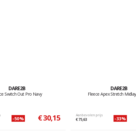
DARE2B
DARE2B
ce Switch Out Pro Navy
Fleece Apex Stretch Midla
s
€ 30,15
Aanbevolen prijs
-50%
-33%
€ 75,63