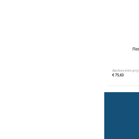
Fle
Aanbevolen prij
€ 75,63