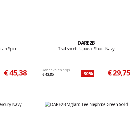
DARE2B
bian Spice
Trail shorts Upbeat Short Navy
€ 45,38
Aanbevolen prijs
€ 29,75
-30%
€ 42,85