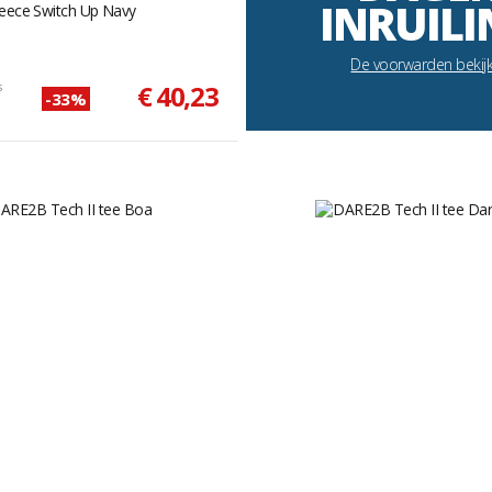
INRUILI
leece Switch Up Navy
De voorwarden bekij
s
€ 40,23
-33%