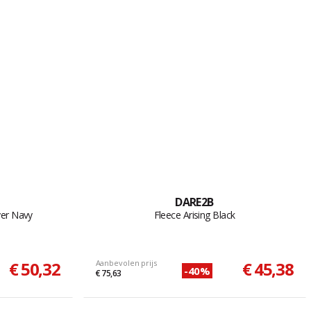
DARE2B
yer Navy
Fleece Arising Black
€ 50,32
Aanbevolen prijs
€ 45,38
-40%
€ 75,63