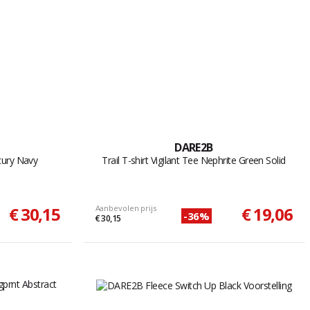
DARE2B
cury Navy
Trail T-shirt Vigilant Tee Nephrite Green Solid
€ 30,15
Aanbevolen prijs
€ 19,06
-36%
€ 30,15