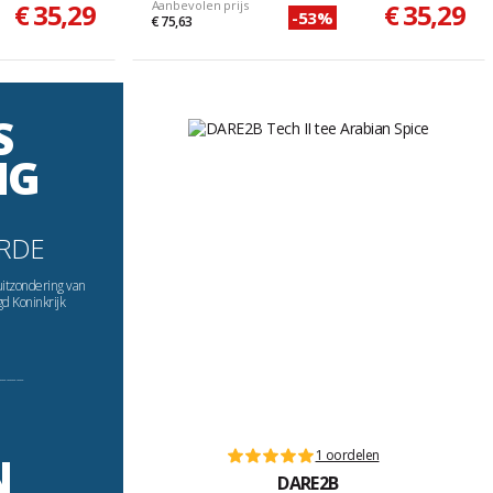
€ 35,29
Aanbevolen prijs
€ 35,29
-53%
€ 75,63
S
NG
RDE
uitzondering van
gd Koninkrijk
----------
1 oordelen
N
DARE2B