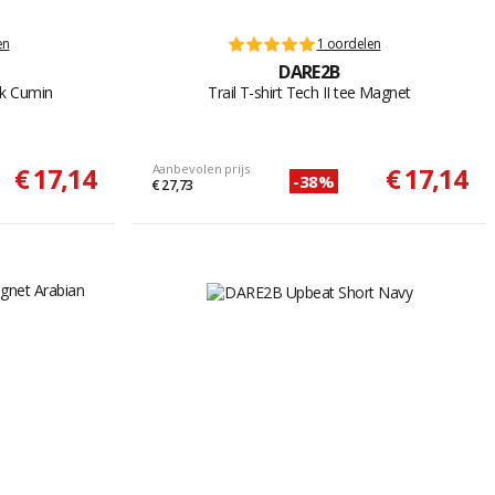
en
1 oordelen
DARE2B
ark Cumin
Trail T-shirt Tech II tee Magnet
€ 17,14
Aanbevolen prijs
€ 17,14
-38%
€ 27,73