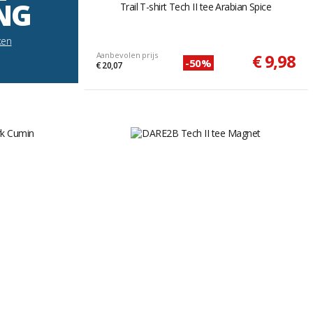
NG
Trail T-shirt Tech II tee Arabian Spice
ken
Aanbevolen prijs
€ 9,98
-50%
€ 20,07