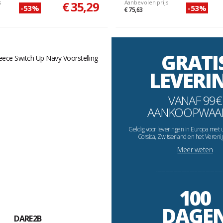
s
€ 35,29
Aanbevolen prijs
-53%
-53%
€ 75,63
GRATI
LEVERI
VANAF 99€
AANKOOPWAA
Geldig voor leveringen in Europa met 
Corsica, Zwitserland en het Vereni
Meer weten
----------------------------------------------------------
100
DAGE
DARE2B