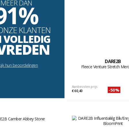
MEER DAN
91%
ONZE KLANTEN
N VOLLEDIG
VREDEN
DARE2B
ijk hun beoordelingen
Fleece Venture Stretch Mer
Aanbevolen prijs
-50%
€ 60,40