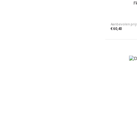
F
Aanbevolen prij
€ 60,40