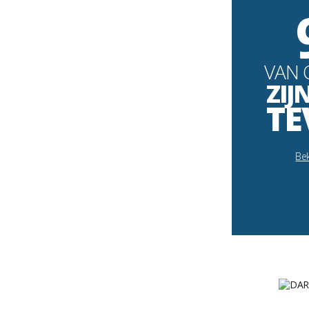
VAN 
ZIJ
TE
Bek