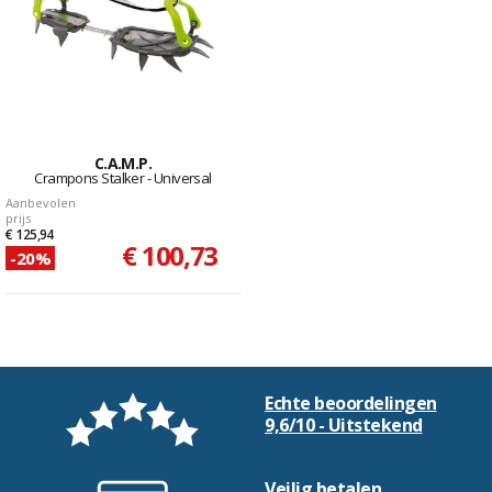
C.A.M.P.
Crampons Stalker - Universal
Aanbevolen
prijs
€ 125,94
€ 100,73
-20%
Echte beoordelingen
9,6/10 - Uitstekend
Veilig betalen