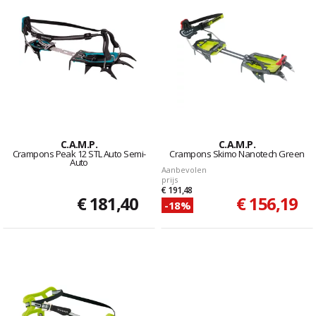
C.A.M.P.
C.A.M.P.
Crampons Peak 12 STL Auto Semi-
Crampons Skimo Nanotech Green
Auto
Aanbevolen
prijs
€ 191,48
€ 181,40
€ 156,19
-18%