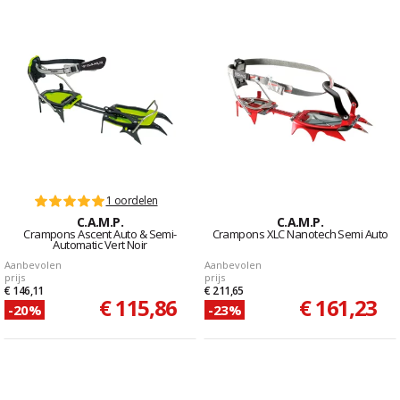
1 oordelen
C.A.M.P.
C.A.M.P.
Crampons Ascent Auto & Semi-
Crampons XLC Nanotech Semi Auto
Automatic Vert Noir
Aanbevolen
Aanbevolen
prijs
prijs
€ 146,11
€ 211,65
€ 115,86
€ 161,23
-20%
-23%