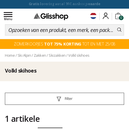
voor een 100 dagen inruiling
Toggle
0
navigation
Menu
ZOMERKOOPJES
TOT 75% KORTING
TOT EN MET 25/08
Home
/
Ski Alpin
/
Zakken
/
Skizakken
/
Volkl skihoes
Volkl skihoes
Filter
1 artikele