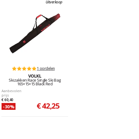
Uitverkoop
1 oordelen
VOLKL
Skizakken Race Single Ski Bag
165+15+15 Black Red
Aanbevolen
prijs
€ 60,40
€ 42,25
-30%